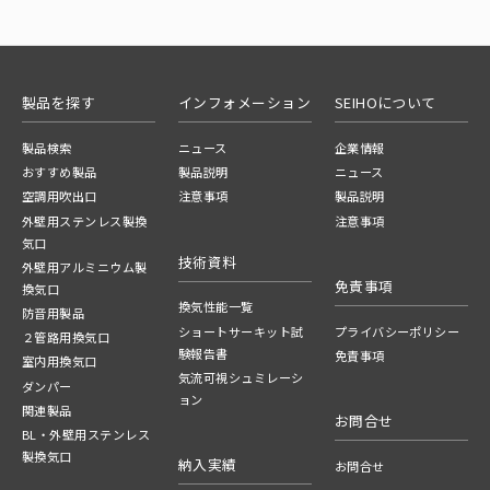
製品を探す
インフォメーション
SEIHOについて
製品検索
ニュース
企業情報
おすすめ製品
製品説明
ニュース
空調用吹出口
注意事項
製品説明
外壁用ステンレス製換
注意事項
気口
技術資料
外壁用アルミニウム製
免責事項
換気口
換気性能一覧
防音用製品
ショートサーキット試
プライバシーポリシー
２管路用換気口
験報告書
免責事項
室内用換気口
気流可視シュミレーシ
ダンパー
ョン
関連製品
お問合せ
BL・外壁用ステンレス
製換気口
納入実績
お問合せ