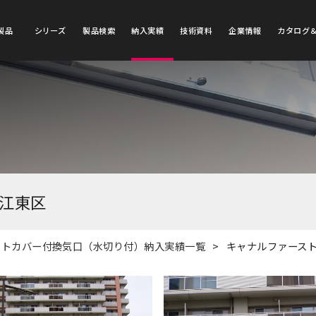
製品
シリーズ
製品検索
納入実績
技術資料
企業情報
カタログ
都江東区
ットカバー付換気口（水切り付）納入実績一覧
キャナルファースト