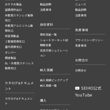
おすすめ製品
製品説明
ニュース
空調用吹出口
注意事項
製品説明
外壁用ステンレス製換
注意事項
気口
技術資料
外壁用アルミニウム製
免責事項
換気口
換気性能一覧
防音用製品
ショートサーキット試
プライバシーポリシー
２管路用換気口
験報告書
免責事項
室内用換気口
気流可視シュミレーシ
ダンパー
ョン
関連製品
お問合せ
BL・外壁用ステンレス
製換気口
納入実績
お問合せ
納入実績ピックアップ
カタログ&ドキュメ
納入実績一覧
SEIHO公式
ント
YouTube
カタログ&ドキュメン
購入
ト