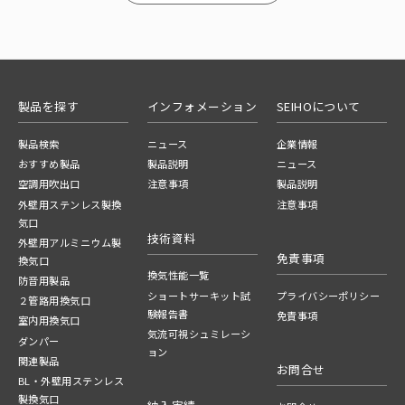
製品を探す
インフォメーション
SEIHOについて
製品検索
ニュース
企業情報
おすすめ製品
製品説明
ニュース
空調用吹出口
注意事項
製品説明
外壁用ステンレス製換
注意事項
気口
技術資料
外壁用アルミニウム製
免責事項
換気口
換気性能一覧
防音用製品
ショートサーキット試
プライバシーポリシー
２管路用換気口
験報告書
免責事項
室内用換気口
気流可視シュミレーシ
ダンパー
ョン
関連製品
お問合せ
BL・外壁用ステンレス
製換気口