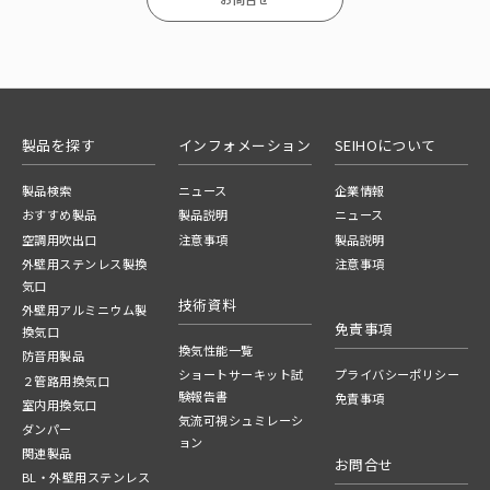
製品を探す
インフォメーション
SEIHOについて
製品検索
ニュース
企業情報
おすすめ製品
製品説明
ニュース
空調用吹出口
注意事項
製品説明
外壁用ステンレス製換
注意事項
気口
技術資料
外壁用アルミニウム製
免責事項
換気口
換気性能一覧
防音用製品
ショートサーキット試
プライバシーポリシー
２管路用換気口
験報告書
免責事項
室内用換気口
気流可視シュミレーシ
ダンパー
ョン
関連製品
お問合せ
BL・外壁用ステンレス