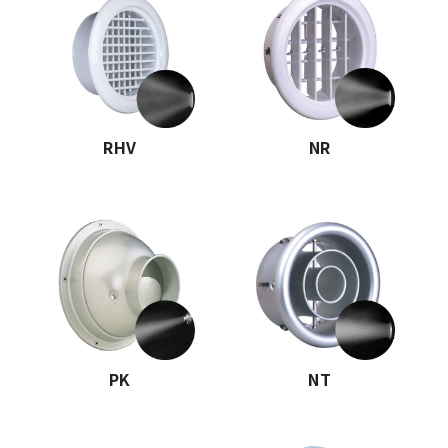
RHV
NR
PK
NT