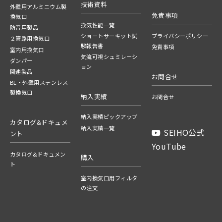
技術資料
外壁用アルミニウム製
免責事項
換気口
換気性能一覧
防音用製品
ショートサーキット試
プライバシーポリシー
２管路用換気口
験報告書
免責事項
室内用換気口
気流可視シュミレーシ
ダンパー
ョン
関連製品
お問合せ
BL・外壁用ステンレス
製換気口
納入実績
お問合せ
納入実績ピックアップ
カタログ&ドキュメ
納入実績一覧
SEIHO公式
ント
YouTube
カタログ&ドキュメン
購入
ト
室内換気口用フィルタ
の注文