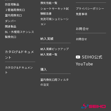
換気性能一覧
防音用製品
ショートサーキット試
プライバシーポリシー
２管路用換気口
験報告書
免責事項
室内用換気口
気流可視シュミレーシ
ダンパー
ョン
関連製品
お問合せ
BL・外壁用ステンレス
製換気口
納入実績
お問合せ
納入実績ピックアップ
カタログ&ドキュメ
納入実績一覧
SEIHO公式
ント
YouTube
カタログ&ドキュメン
購入
ト
室内換気口用フィルタ
の注文