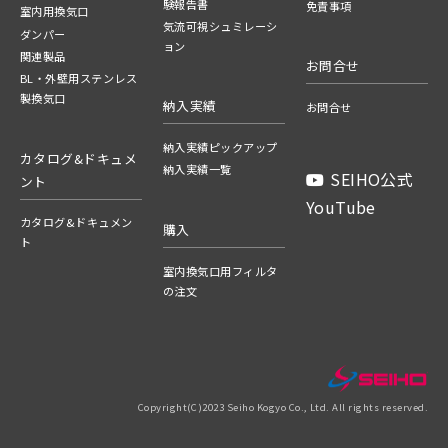
験報告書
免責事項
室内用換気口
気流可視シュミレーシ
ダンパー
ョン
関連製品
お問合せ
BL・外壁用ステンレス
製換気口
納入実績
お問合せ
納入実績ピックアップ
カタログ&ドキュメ
納入実績一覧
SEIHO公式
ント
YouTube
カタログ&ドキュメン
購入
ト
室内換気口用フィルタ
の注文
Copyright(C)2023 Seiho Kogyo Co., Ltd. All rights reserved.