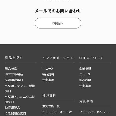
メールでのお問い合わせ
お問合せ
製品を探す
インフォメーション
SEIHOについて
製品検索
ニュース
企業情報
おすすめ製品
製品説明
ニュース
空調用吹出口
注意事項
製品説明
外壁用ステンレス製換
注意事項
気口
技術資料
外壁用アルミニウム製
免責事項
換気口
換気性能一覧
防音用製品
ショートサーキット試
プライバシーポリシー
２管路用換気口