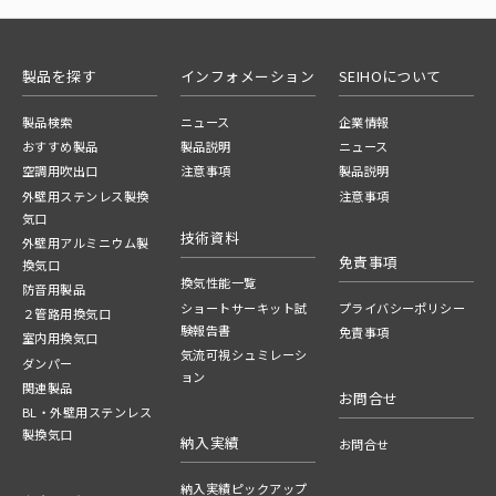
製品を探す
インフォメーション
SEIHOについて
製品検索
ニュース
企業情報
おすすめ製品
製品説明
ニュース
空調用吹出口
注意事項
製品説明
外壁用ステンレス製換
注意事項
気口
技術資料
外壁用アルミニウム製
免責事項
換気口
換気性能一覧
防音用製品
ショートサーキット試
プライバシーポリシー
２管路用換気口
験報告書
免責事項
室内用換気口
気流可視シュミレーシ
ダンパー
ョン
関連製品
お問合せ
BL・外壁用ステンレス
製換気口
納入実績
お問合せ
納入実績ピックアップ