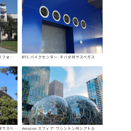
ロサンゼルス郡・自然史博物館: カリフォルニア州ロサンゼルス
RTC バイクセンター: ネバダ州ラスベガス
ファッションショーモール: ネバダ州ラスベガス
Amazon スフィア: ワシントン州シアトル