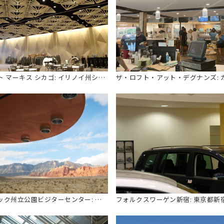
マリオット マーキス シカゴ: イリノイ州シカゴ
レッドロック州立公園ビジターセンター: ネバダ州ラスベガス
フォルクスワーゲン新宿: 東京都新