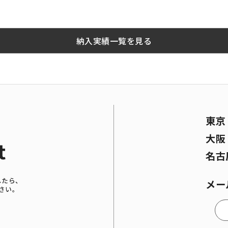
納入実績一覧を見る
東
大
t
名古
したら、
メー
さい。