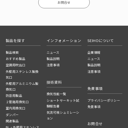
お問合せ
製品を探す
インフォメーション
SEIHOについて
製品検索
ニュース
企業情報
おすすめ製品
製品説明
ニュース
空調用吹出口
注意事項
製品説明
外壁用ステンレス製換
注意事項
気口
技術資料
外壁用アルミニウム製
免責事項
換気口
換気性能一覧
防音用製品
ショートサーキット試
プライバシーポリシー
２管路用換気口
験報告書
免責事項
室内用換気口
気流可視シュミレーシ
ダンパー
ョン
関連製品
お問合せ
BL・外壁用ステンレス