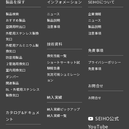
製品を探す
インフォメーション
SEIHOについて
製品検索
ニュース
企業情報
おすすめ製品
製品説明
ニュース
空調用吹出口
注意事項
製品説明
外壁用ステンレス製換
注意事項
気口
技術資料
外壁用アルミニウム製
免責事項
換気口
換気性能一覧
防音用製品
ショートサーキット試
プライバシーポリシー
２管路用換気口
験報告書
免責事項
室内用換気口
気流可視シュミレーシ
ダンパー
ョン
関連製品
お問合せ
BL・外壁用ステンレス
製換気口
納入実績
お問合せ
納入実績ピックアップ
カタログ&ドキュメ
納入実績一覧
SEIHO公式
ント
YouTube