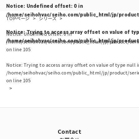
Notice
: Undefined offset: 0 in
/home/seihohvac/seiho.com/public_html/jp/product
TOPページ
シリーズ
Notice
: Trying to access array offset on value of typ
Notice
: Undefined offset: 0 in
/home/seihohvac/seiho.com/public_html/jp/product
/home/seihohvac/seiho.com/public_html/jp/product/seri
on line
105
Notice
: Trying to access array offset on value of type null i
/home/seihohvac/seiho.com/public_html/jp/product/seri
on line
105
Contact