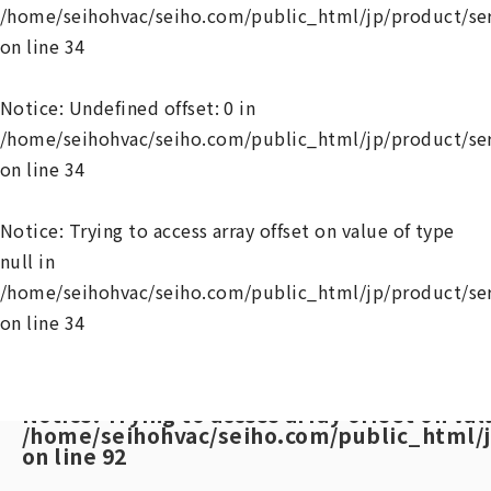
/home/seihohvac/seiho.com/public_html/jp/product/se
on line
34
Notice
: Undefined offset: 0 in
/home/seihohvac/seiho.com/public_html/jp/product/se
on line
34
Notice
: Trying to access array offset on value of type
null in
/home/seihohvac/seiho.com/public_html/jp/product/se
on line
34
Notice
: Undefined offset: 0 in
/home/seihohvac/seiho.com/public_html/j
on line
92
Notice
: Trying to access array offset on val
/home/seihohvac/seiho.com/public_html/j
on line
92