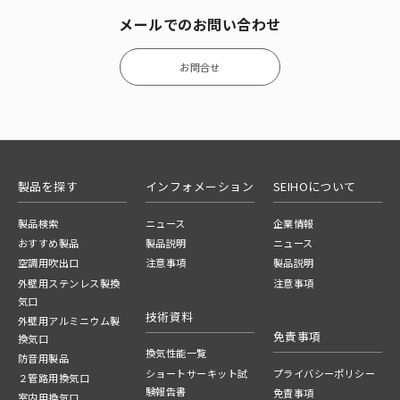
メールでのお問い合わせ
お問合せ
製品を探す
インフォメーション
SEIHOについて
製品検索
ニュース
企業情報
おすすめ製品
製品説明
ニュース
空調用吹出口
注意事項
製品説明
外壁用ステンレス製換
注意事項
気口
技術資料
外壁用アルミニウム製
免責事項
換気口
換気性能一覧
防音用製品
ショートサーキット試
プライバシーポリシー
２管路用換気口
験報告書
免責事項
室内用換気口