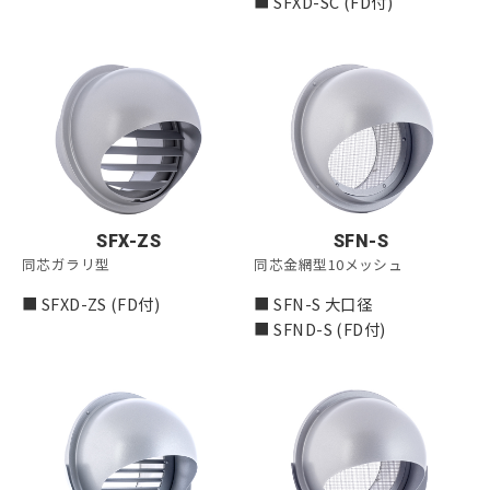
■ SFXD-SC (FD付)
SFX-ZS
SFN-S
同芯ガラリ型
同芯金網型10メッシュ
■ SFXD-ZS (FD付)
■ SFN-S 大口径
■ SFND-S (FD付)