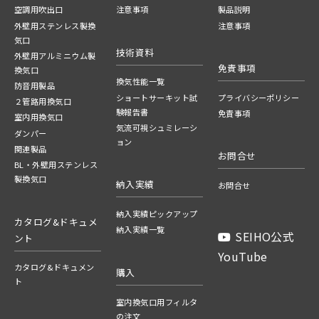
空調用吹出口
注意事項
製品説明
外壁用ステンレス製換
注意事項
気口
技術資料
外壁用アルミニウム製
免責事項
換気口
換気性能一覧
防音用製品
ショートサーキット試
プライバシーポリシー
２管路用換気口
験報告書
免責事項
室内用換気口
気流可視シュミレーシ
ダンパー
ョン
関連製品
お問合せ
BL・外壁用ステンレス
製換気口
納入実績
お問合せ
納入実績ピックアップ
カタログ&ドキュメ
納入実績一覧
SEIHO公式
ント
YouTube
カタログ&ドキュメン
購入
ト
室内換気口用フィルタ
の注文