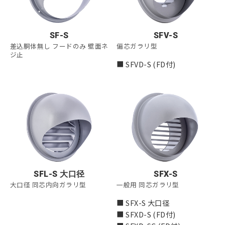
SF-S
SFV-S
差込胴体無し フードのみ 壁面ネ
偏芯ガラリ型
ジ止
■ SFVD-S (FD付)
SFL-S 大口径
SFX-S
大口径 同芯内向ガラリ型
一般用 同芯ガラリ型
■ SFX-S 大口径
■ SFXD-S (FD付)