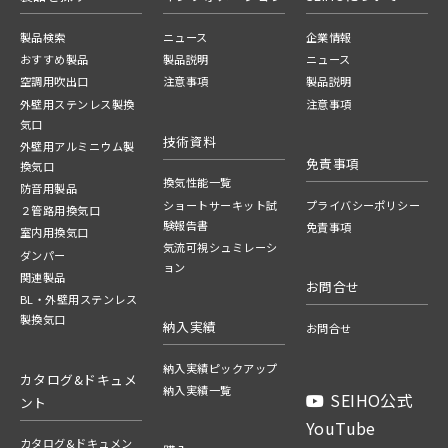
製品検索
ニュース
企業情報
おすすめ製品
製品説明
ニュース
空調用吹出口
注意事項
製品説明
外壁用ステンレス製換
注意事項
気口
技術資料
外壁用アルミニウム製
免責事項
換気口
換気性能一覧
防音用製品
ショートサーキット試
プライバシーポリシー
２管路用換気口
験報告書
免責事項
室内用換気口
気流可視シュミレーシ
ダンパー
ョン
関連製品
お問合せ
BL・外壁用ステンレス
製換気口
納入実績
お問合せ
納入実績ピックアップ
カタログ&ドキュメ
納入実績一覧
SEIHO公式
ント
YouTube
カタログ&ドキュメン